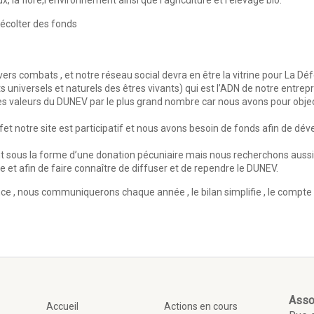
, la flore,l’environnement ainsi que l’agriculture et l’elevage bio.
récolter des fonds
s combats , et notre réseau social devra en être la vitrine pour La Défe
universels et naturels des êtres vivants) qui est l’ADN de notre entrepri
les valeurs du DUNEV par le plus grand nombre car nous avons pour objec
et notre site est participatif et nous avons besoin de fonds afin de dé
ent sous la forme d’une donation pécuniaire mais nous recherchons aussi
te et afin de faire connaître de diffuser et de rependre le DUNEV.
ce , nous communiquerons chaque année , le bilan simplifie , le compte d
Asso
Accueil
Actions en cours