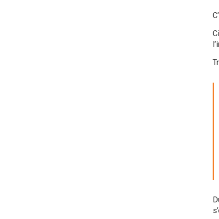
C’
C
l
T
D
s