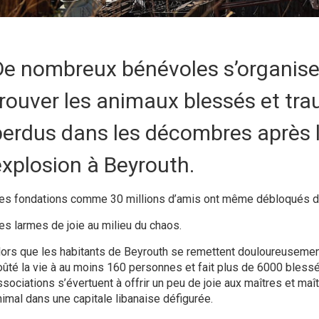
De nombreux bénévoles s’organise
trouver les animaux blessés et tr
perdus dans les décombres après 
explosion à Beyrouth.
es fondations comme 30 millions d’amis ont même débloqués de
es larmes de joie au milieu du chaos.
lors que les habitants de Beyrouth se remettent douloureusemen
oûté la vie à au moins 160 personnes et fait plus de 6000 bless
ssociations s’évertuent à offrir un peu de joie aux maîtres et maî
nimal dans une capitale libanaise défigurée.