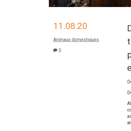
11.08.20
Animaux domestiques
0
D
D
A
c
a
a