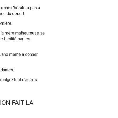
reine n’hésitera pas à
lieu du désert.
rnière.
e la mère malheureuse se
e facilité par les
 quand même à donner
ndantes.
 malgré tout d’autres
ION FAIT LA