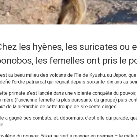
hez les hyènes, les suricates ou 
onobos, les femelles ont pris le p
’est au beau milieu des volcans de l’île de Kyushu, au Japon, que
 défié l’ordre patriarcal qui régnait depuis soixante-dix ans au s
ette primate s’est lancée dans une violente conquête du pouvoir,
a mère (l’ancienne femelle la plus puissante du groupe) puis cont
aut de la hiérarchie de cette troupe de six-cents singes.
lle a gagné ses combats, et, désormais, c’est elle qui parade, qu
le.
ivilège du pouvoir, Yakei se sert à manger en premier – le mâle dé