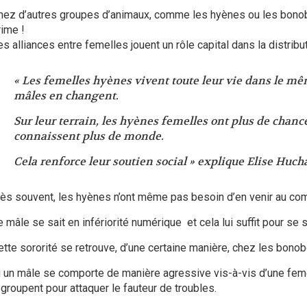
hez d’autres groupes d’animaux, comme les hyènes ou les bonobos
rime !
s alliances entre femelles jouent un rôle capital dans la distribu
« Les femelles hyènes vivent toute leur vie dans le mêm
mâles en changent.
Sur leur terrain, les hyènes femelles ont plus de chance
connaissent plus de monde.
Cela renforce leur soutien social » explique Elise Huch
rès souvent, les hyènes n’ont même pas besoin d’en venir au co
e mâle se sait en infériorité numérique et cela lui suffit pour se 
ette sororité se retrouve, d’une certaine manière, chez les bonob
i un mâle se comporte de manière agressive vis-à-vis d’une feme
egroupent pour attaquer le fauteur de troubles.