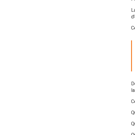
L
d
C
D
l
C
Q
Q
Qu