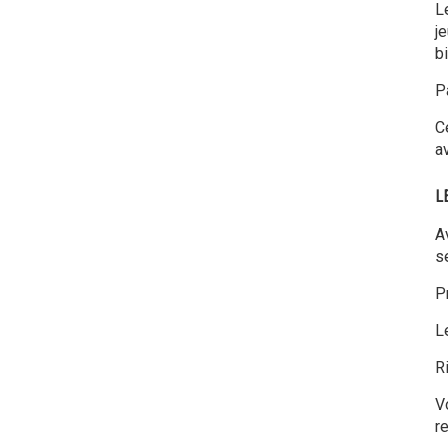
L
j
b
P
C
a
L
Av
se
P
L
R
V
r