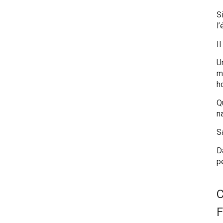
S
l’
Il
U
me
h
Q
n
S
D
p
C