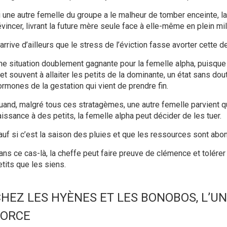
i une autre femelle du groupe a le malheur de tomber enceinte, la 
évincer, livrant la future mère seule face à elle-même en plein mi
 arrive d’ailleurs que le stress de l’éviction fasse avorter cette de
ne situation doublement gagnante pour la femelle alpha, puisqu
t souvent à allaiter les petits de la dominante, un état sans dout
ormones de la gestation qui vient de prendre fin.
uand, malgré tous ces stratagèmes, une autre femelle parvient
aissance à des petits, la femelle alpha peut décider de les tuer.
auf si c’est la saison des pluies et que les ressources sont abo
ans ce cas-là, la cheffe peut faire preuve de clémence et tolérer
etits que les siens.
HEZ LES HYÈNES ET LES BONOBOS, L’UN
FORCE