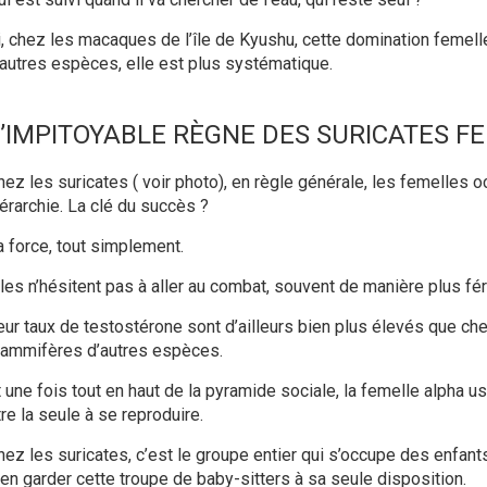
i, chez les macaques de l’île de Kyushu, cette domination femell
’autres espèces, elle est plus systématique.
’IMPITOYABLE RÈGNE DES SURICATES F
hez les suricates ( voir photo), en règle générale, les femelles o
iérarchie. La clé du succès ?
a force, tout simplement.
lles n’hésitent pas à aller au combat, souvent de manière plus fé
eur taux de testostérone sont d’ailleurs bien plus élevés que ch
ammifères d’autres espèces.
t une fois tout en haut de la pyramide sociale, la femelle alpha u
re la seule à se reproduire.
hez les suricates, c’est le groupe entier qui s’occupe des enfant
ien garder cette troupe de baby-sitters à sa seule disposition.