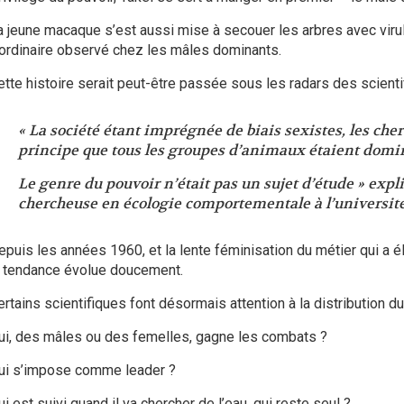
a jeune macaque s’est aussi mise à secouer les arbres avec vir
’ordinaire observé chez les mâles dominants.
ette histoire serait peut-être passée sous les radars des scientif
« La société étant imprégnée de biais sexistes, les che
principe que tous les groupes d’animaux étaient domi
Le genre du pouvoir n’était pas un sujet d’étude » expl
chercheuse en écologie comportementale à l’université
epuis les années 1960, et la lente féminisation du métier qui a é
a tendance évolue doucement.
ertains scientifiques font désormais attention à la distribution d
ui, des mâles ou des femelles, gagne les combats ?
ui s’impose comme leader ?
i est suivi quand il va chercher de l’eau, qui reste seul ?