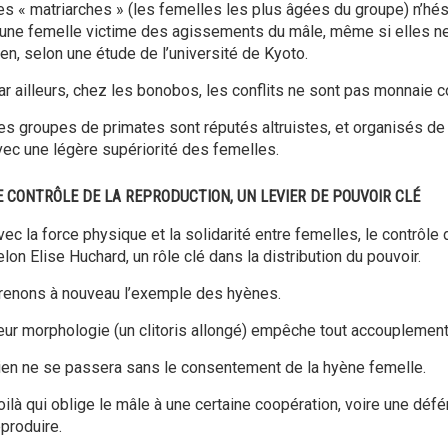
es « matriarches » (les femelles les plus âgées du groupe) n’hé
eune femelle victime des agissements du mâle, même si elles ne
ien, selon une étude de l’université de Kyoto.
ar ailleurs, chez les bonobos, les conflits ne sont pas monnaie c
es groupes de primates sont réputés altruistes, et organisés de m
vec une légère supériorité des femelles.
E CONTRÔLE DE LA REPRODUCTION, UN LEVIER DE POUVOIR CLÉ
ec la force physique et la solidarité entre femelles, le contrôle 
lon Elise Huchard, un rôle clé dans la distribution du pouvoir.
renons à nouveau l’exemple des hyènes.
eur morphologie (un clitoris allongé) empêche tout accouplement
ien ne se passera sans le consentement de la hyène femelle.
oilà qui oblige le mâle à une certaine coopération, voire une défé
eproduire.