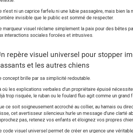
rétexte.
 n’est ni un caprice farfelu ni une lubie passagère, mais bien la 
rontière invisible que le public est sommé de respecter.
e marqueur visuel réclame simplement la paix pour des bêtes pa
ux interactions sociales forcées et intrusives.
n repère visuel universel pour stopper 
assants et les autres chiens
e concept brille par sa simplicité redoutable.
à où les explications verbales d’un propriétaire épuisé nécessit
éjà trop risquée, le ruban ou le foulard fluo agit comme un grand 
ue ce soit soigneusement accroché au collier, au harnais ou direc
aisse, cet avertisseur silencieux hurle un message d’une clarté a
pprochez pas, retenez vos enfants et éloignez vos propres chie
e code visuel universel permet de créer en urgence une véritable