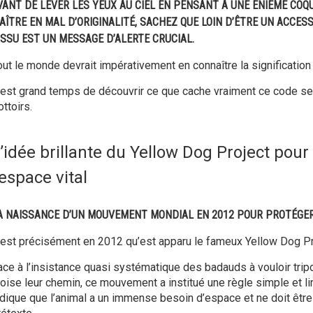
VANT DE LEVER LES YEUX AU CIEL EN PENSANT À UNE ÉNIÈME COQ
AÎTRE EN MAL D’ORIGINALITÉ, SACHEZ QUE LOIN D’ÊTRE UN ACCESS
ISSU EST UN MESSAGE D’ALERTE CRUCIAL.
out le monde devrait impérativement en connaître la signification
l est grand temps de découvrir ce que cache vraiment ce code sec
ottoirs.
’idée brillante du Yellow Dog Project pou
’espace vital
A NAISSANCE D’UN MOUVEMENT MONDIAL EN 2012 POUR PROTÉGER
’est précisément en 2012 qu’est apparu le fameux Yellow Dog Pr
ace à l’insistance quasi systématique des badauds à vouloir trip
roise leur chemin, ce mouvement a institué une règle simple et li
ndique que l’animal a un immense besoin d’espace et ne doit êtr