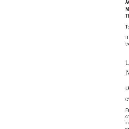
A
M
T
T
I
tr
L
l
L
C
F
c
i