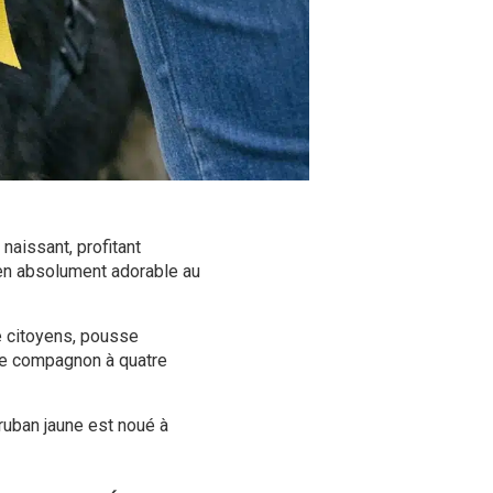
aissant, profitant
en absolument adorable au
e citoyens, pousse
pre compagnon à quatre
 ruban jaune est noué à