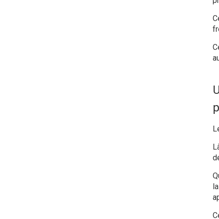
p
Ce
f
C
a
U
p
L
L
d
Q
l
a
C