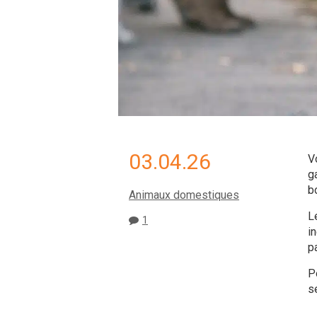
03.04.26
V
g
b
Animaux domestiques
L
1
i
pa
Po
s