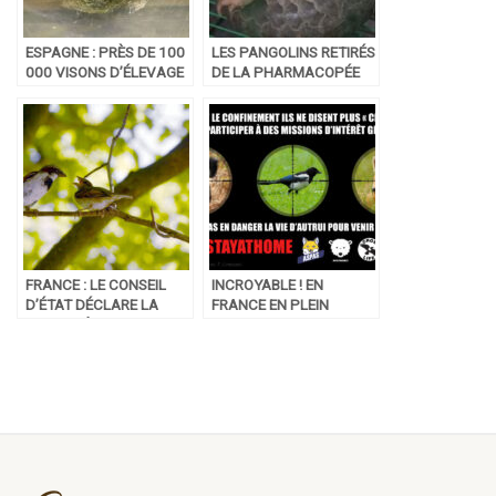
ESPAGNE : PRÈS DE 100
LES PANGOLINS RETIRÉS
000 VISONS D’ÉLEVAGE
DE LA PHARMACOPÉE
POSITIFS AU
TRADITIONNELLE
CORONAVIRUS VONT
CHINOISE
ÊTRE ABATTUS
FRANCE : LE CONSEIL
INCROYABLE ! EN
D’ÉTAT DÉCLARE LA
FRANCE EN PLEIN
CHASSE À LA GLU
CONFINEMENT, LES
ILLÉGALE
CHASSEURS AUTORISÉS
À CHASSER