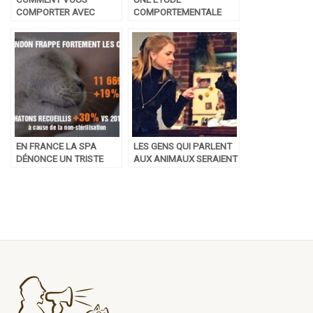
COMPORTER AVEC
COMPORTEMENTALE
VOTRE ANIMAL DE
THEORISE ET CONFIRME
COMPAGNIE PENDANT
LES LIENS ENTRE
UN ORAGE ?
PROBLEMES
COMPORTEMENTAUX DU
CHIEN ET
PERSONNALITE DU
PROPRIETAIRE
EN FRANCE LA SPA
LES GENS QUI PARLENT
DÉNONCE UN TRISTE
AUX ANIMAUX SERAIENT
RECORD D’ABANDONS
PLUS SENSIBLES ET
DES ANIMAUX DE
INTELLIGENTS
COMPAGNIE POUR L’ÉTÉ
2021