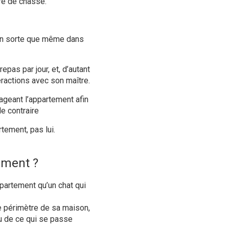
cre de chasse.
e en sorte que même dans
epas par jour, et, d’autant
eractions avec son maître.
énageant l’appartement afin
le contraire
tement, pas lui.
ement ?
partement qu’un chat qui
le périmètre de sa maison,
eu de ce qui se passe