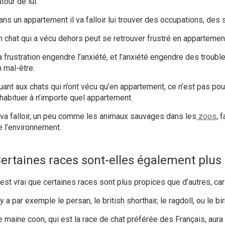
tour de lui.
ns un appartement il va falloir lui trouver des occupations, des s
n chat qui a vécu dehors peut se retrouver frustré en appartemen
a frustration engendre l’anxiété, et l’anxiété engendre des trou
n mal-être.
uant aux chats qui n’ont vécu qu’en appartement, ce n’est pas pour
’habituer à n’importe quel appartement.
l va falloir, un peu comme les animaux sauvages dans les
zoos
, 
e l’environnement.
ertaines races sont-elles également plus
’est vrai que certaines races sont plus propices que d’autres, car
 y a par exemple le persan, le british shorthair, le ragdoll, ou le bi
e
maine
coon
, qui est la
race de chat préférée des Français
, aur