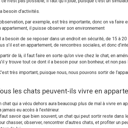
 ce n’est pas possible, il faut qu’il joue, puisque c’est un simula
 a besoin d’activités.
’observation, par exemple, est très importante, donc on va fair
n appartement, il puisse observer son environnement
Il a besoin de se reposer dans un endroit en sécurité, de 15 à 20 r
lus s’il est en appartement, de rencontres sociales, et donc d’int
partir de là, il faut faire en sorte qu’on vive chez le chat, en am
’il y trouve tout ce dont il a besoin pour son bonheur, et non pas 
 C’est très important, puisque nous, nous pouvons sortir de l’appar
ous les chats peuvent-ils vivre en appart
n chat qui a vécu dehors aura beaucoup plus de mal à vivre en ap
a jamais eu accès à l’extérieur.
l faut savoir que bien souvent, un chat qui peut sortir reste dans 
our chasser, observer, rencontrer d’autres chats, et profiter un p