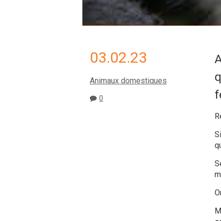
03.02.23
A
q
Animaux domestiques
f
0
Ré
S
q
S
mi
O
M