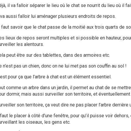
jà, il va falloir séparer le lieu où le chat se nourrit du lieu où il f
 va aussi falloir lui aménager plusieurs endroits de repos.
l faut savoir que le chat passe de la moitié aux trois quarts de s
es lieux de repos seront multiples et si possible en hauteur, pour 
rveiller les alentours.
ela peut être sur des tablettes, dans des armoires etc.
e n’est pas un chien, donc on ne lui met pas son couffin au sol !
’est pour ça que l’arbre à chat est un élément essentiel.
out comme un arbre dans un jardin, il permet au chat de se mettre
ur dormir, mais aussi surveiller son territoire, et éventuellement 
rveiller son territoire, ça veut dire ne pas placer l’arbre derrière
 faut le placer à côté d’une fenêtre, pour qu’il puisse voir dehors, 
urveillant les
oiseaux
, les gens etc.