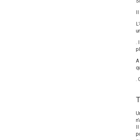
Si
Il
L
u
. 
p
A 
qu
.
T
U
n’
I
p