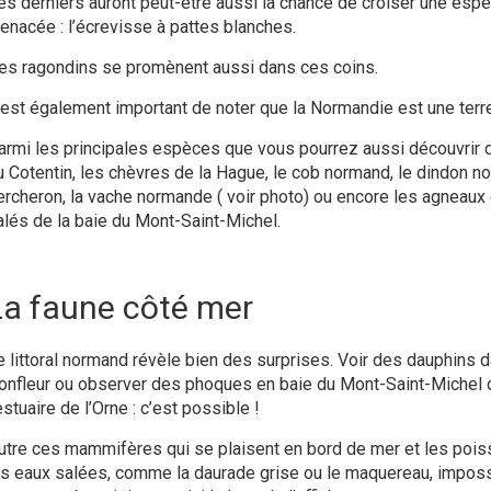
es derniers auront peut-être aussi la chance de croiser une es
enacée : l’écrevisse à pattes blanches.
es ragondins se promènent aussi dans ces coins.
l est également important de noter que la Normandie est une terr
armi les principales espèces que vous pourrez aussi découvrir dur
u Cotentin, les chèvres de la Hague, le cob normand, le dindon no
ercheron, la vache normande ( voir photo) ou encore les agneaux 
alés de la baie du Mont-Saint-Michel.
La faune côté mer
e littoral normand révèle bien des surprises. Voir des dauphins 
onfleur ou observer des phoques en baie du Mont-Saint-Michel 
estuaire de l’Orne : c’est possible !
utre ces mammifères qui se plaisent en bord de mer et les pois
es eaux salées, comme la daurade grise ou le maquereau, impos