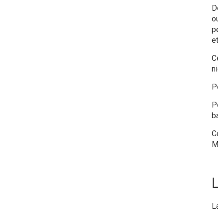
D
o
p
e
C
ni
P
P
b
C
M
L
L