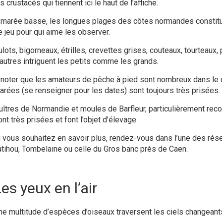
s crustacés qui tiennent ici le haut de l’affiche.
 marée basse, les longues plages des côtes normandes constitue
e jeu pour qui aime les observer.
ulots, bigorneaux, étrilles, crevettes grises, couteaux, tourteaux
’autres intriguent les petits comme les grands.
 noter que les amateurs de pêche à pied sont nombreux dans le 
arées (se renseigner pour les dates) sont toujours très prisées.
uîtres de Normandie et moules de Barfleur, particulièrement reco
nt très prisées et font l’objet d’élevage.
i vous souhaitez en savoir plus, rendez-vous dans l’une des rés
atihou, Tombelaine ou celle du Gros banc près de Caen.
es yeux en l’air
ne multitude d’espèces d’oiseaux traversent les ciels changeants