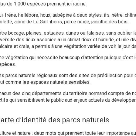
lus de 1 000 espèces prennent ici racine.
i, frêne, hellébore, houx, aubépine à deux styles, ifs, hêtre, chê
olette, ajonc de Le Gall, iberis, perce neige, jacinthe des bois…
ntre bocage, plaines, estuaires, dunes ou falaises, sans oublier l
iversité des lieux associée à un climat doux et humide, et une di
lcaire et craie, a permis à une végétation variée de voir le jour da
ne végétation qui nécessite beaucoup d’attention puisque c’est
spèces.
es parcs naturels régionaux sont des sites de prédilection pour o
out comme les espaces naturels sensibles.
hacun des cinq départements du territoire normand compte de 
ctifs qui sensibilisent le public aux enjeux actuels du développe
arte d’identité des parcs naturels
ulture et nature : deux mots qui prennent toute leur importance a