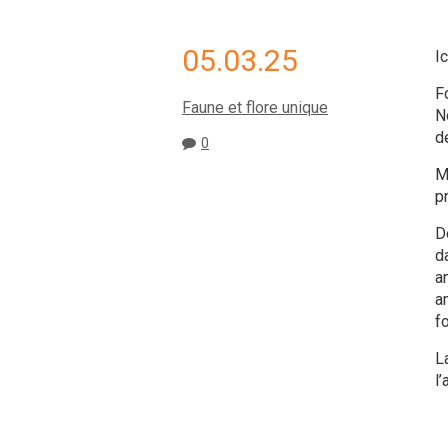
05.03.25
Ic
F
Faune et flore unique
N
de
0
M
p
De
d
a
a
fo
La
l