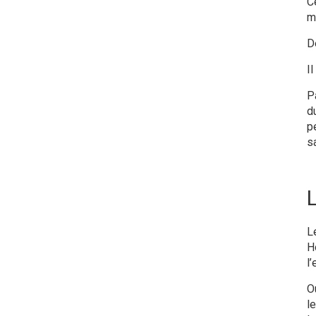
C
m
D
I
P
d
p
s
L
H
l’
O
l