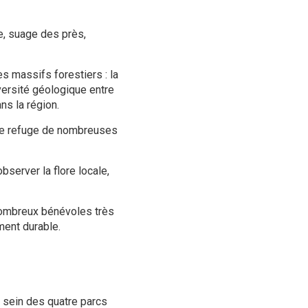
ne, suage des près,
es massifs forestiers : la
versité géologique entre
ns la région.
 le refuge de nombreuses
bserver la flore locale,
nombreux bénévoles très
ment durable.
u sein des quatre parcs