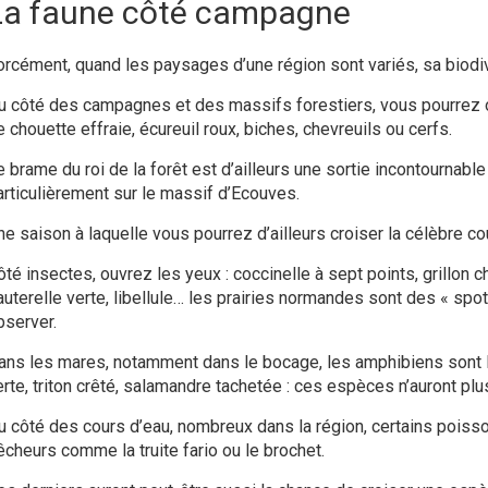
La faune côté campagne
orcément, quand les paysages d’une région sont variés, sa biodiver
u côté des campagnes et des massifs forestiers, vous pourrez
 chouette effraie, écureuil roux, biches, chevreuils ou cerfs.
 brame du roi de la forêt est d’ailleurs une sortie incontournable à
articulièrement sur le massif d’Ecouves.
e saison à laquelle vous pourrez d’ailleurs croiser la célèbre cou
ôté insectes, ouvrez les yeux : coccinelle à sept points, grillon 
auterelle verte, libellule… les prairies normandes sont des « spot
bserver.
ans les mares, notamment dans le bocage, les amphibiens sont l
erte, triton crêté, salamandre tachetée : ces espèces n’auront plu
u côté des cours d’eau, nombreux dans la région, certains poiss
êcheurs comme la truite fario ou le brochet.