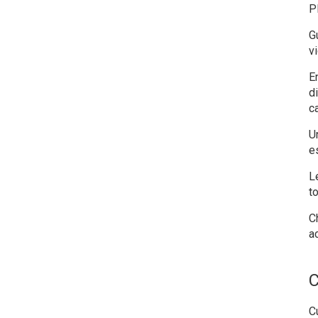
P
Gu
vi
E
d
ca
U
e
L
t
C
a
C
C