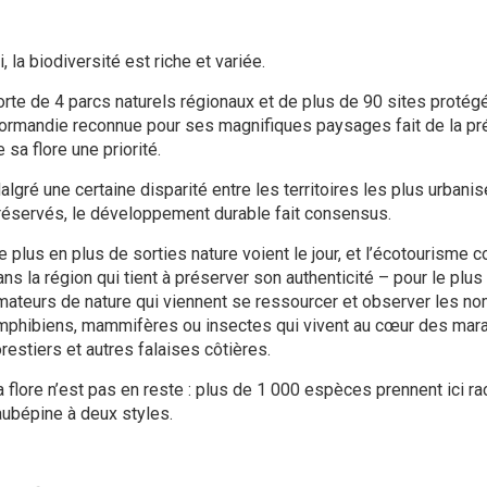
i, la biodiversité est riche et variée.
orte de 4 parcs naturels régionaux et de plus de 90 sites protég
ormandie reconnue pour ses magnifiques paysages fait de la pré
 sa flore une priorité.
algré une certaine disparité entre les territoires les plus urbanis
réservés, le développement durable fait consensus.
 plus en plus de sorties nature voient le jour, et l’écotourisme co
ans la région qui tient à préserver son authenticité – pour le plu
mateurs de nature qui viennent se ressourcer et observer les nom
mphibiens, mammifères ou insectes qui vivent au cœur des marai
restiers et autres falaises côtières.
 flore n’est pas en reste : plus de 1 000 espèces prennent ici raci
’aubépine à deux styles.