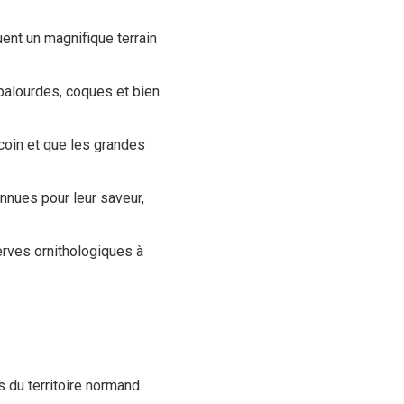
nt un magnifique terrain
, palourdes, coques et bien
coin et que les grandes
nnues pour leur saveur,
erves ornithologiques à
 du territoire normand.