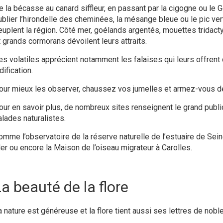
e la bécasse au canard siffleur, en passant par la cigogne ou le 
ublier l’hirondelle des cheminées, la mésange bleue ou le pic ver
euplent la région. Côté mer, goélands argentés, mouettes tridact
t grands cormorans dévoilent leurs attraits.
es volatiles apprécient notamment les falaises qui leurs offre
dification.
our mieux les observer, chaussez vos jumelles et armez-vous de
our en savoir plus, de nombreux sites renseignent le grand publ
alades naturalistes.
omme l’observatoire de la réserve naturelle de l’estuaire de Sein
er ou encore la Maison de l’oiseau migrateur à Carolles.
a beauté de la flore
a nature est généreuse et la flore tient aussi ses lettres de nob