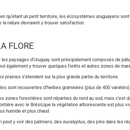
ien qu’étant un petit territoire, les écosystèmes uruguayens son
 la nature devraient y trouver satisfaction.
LA FLORE
i les paysages d’Uruguay sont principalement composés de pâtur
eut également y trouver quelques forêts et autres zones de mar
s prairies s’étendent sur la plus grande partie du territoire.
lles sont recouvertes d’herbes graminées (plus de 400 variétés)
es zones forestières sont réparties du nord au sud, mais c’est dan
ontière avec le Brésil,que la végétation arborescente est plus viv
lus humide et plus chaud.
n peut y voir des palmiers, des eucalyptus, des pins dans les ré