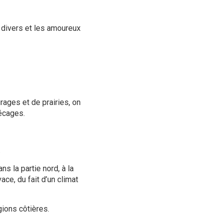
t divers et les amoureux
ages et de prairies, on
écages.
.
s la partie nord, à la
ace, du fait d’un climat
gions côtières.