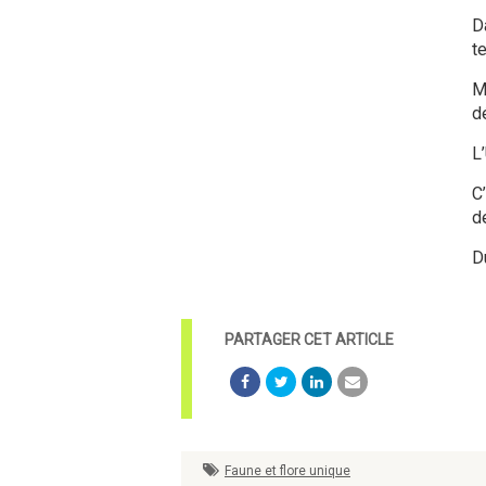
D
te
M
d
L
C
d
D
Faune et flore unique