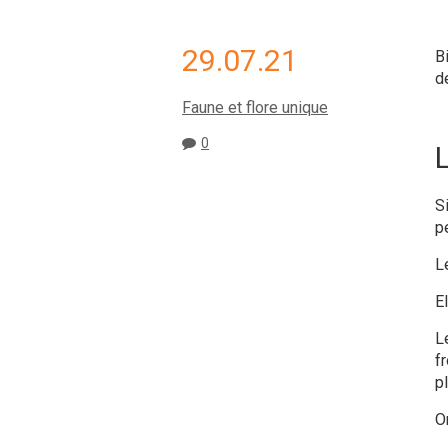
29.07.21
B
de
Faune et flore unique
0
S
p
Le
E
L
fr
p
O