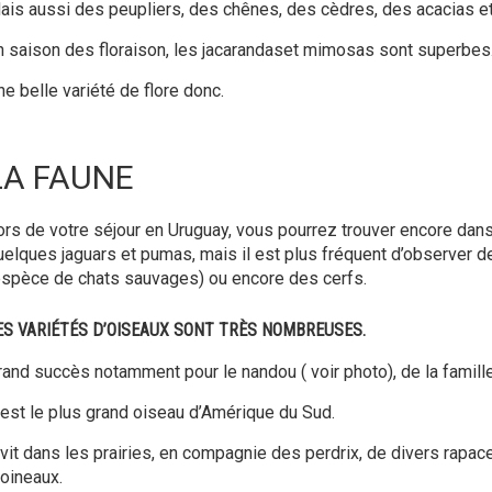
ais aussi des peupliers, des chênes, des cèdres, des acacias et
n saison des floraison, les jacarandaset mimosas sont superbes
ne belle variété de flore donc.
LA FAUNE
ors de votre séjour en Uruguay, vous pourrez trouver encore dans 
uelques jaguars et pumas, mais il est plus fréquent d’observer 
espèce de chats sauvages) ou encore des cerfs.
ES VARIÉTÉS D’OISEAUX SONT TRÈS NOMBREUSES.
rand succès notamment pour le nandou ( voir photo), de la famill
’est le plus grand oiseau d’Amérique du Sud.
l vit dans les prairies, en compagnie des perdrix, de divers rapac
oineaux.