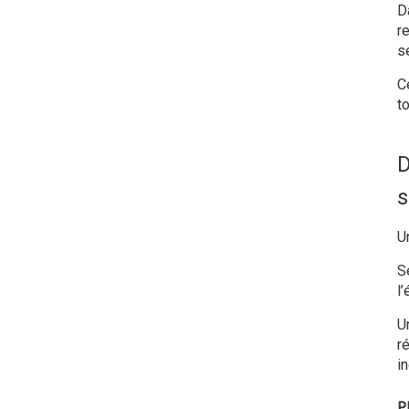
D
r
s
C
t
D
s
U
S
l
U
r
in
P