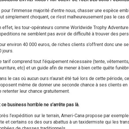
i pour l’immense majorité d’entre nous, chasser une espèce emb
out simplement choquant, ce n’est malheureusement pas le cas d
n effet, les tour-opérateurs comme Worldwide Trophy Adventur
xpeditions ne semblent pas avoir de difficulté à trouver des per
our environ 40 000 euros, de riches clients s’offrent donc une s
 jours.
e tarif comprend tout l’équipement nécessaire (tente, vêtements,
urriture, etc) et un guide afin de mener à bien cette quête funèbr
ans le cas où aucun ours n’aurait été tué lors de cette période, c
roposent même de donner une seconde chance à ses clients en leu
e retenter leur chance gratuitement.
 ce business horrible ne s’arrête pas là.
près l’expédition sur le terrain, Ameri-Cana propose par exemple 
ête et certains os des ours abattus à un taxidermiste qui les tra
rophées de chasses traditionnels.