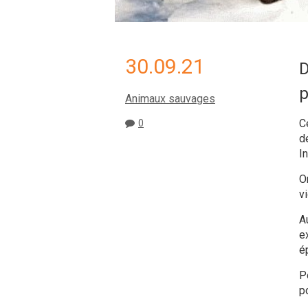
30.09.21
D
p
Animaux sauvages
C
0
d
In
O
vi
A
ex
é
P
po