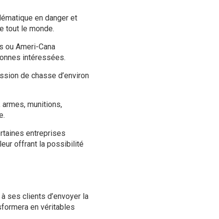
lématique en danger et
e tout le monde.
es ou Ameri-Cana
sonnes intéressées.
ession de chasse d’environ
 armes, munitions,
e.
ertaines entreprises
r offrant la possibilité
à ses clients d’envoyer la
nsformera en véritables