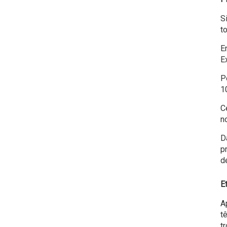
S
t
E
E
P
10
C
no
D
p
d
Et
A
t
t