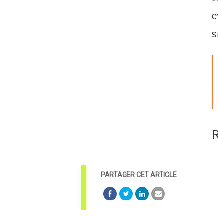
C
Si
R