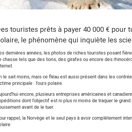
es touristes prêts à payer 40 000 € pour t
olaire, le phénomène qui inquiète les scie
es dernières années, les photos de riches touristes posant fièr
e chasse tels que des lions, des girafes ou encore des rhinocéro
ternet.
n le sait moins, mais ce fléau est aussi présent dans les contré
ctime principale : l’ours polaire.
ujourd’hui encore, plusieurs entreprises américaines et canadie
péditions dont l’objectif est ni plus ni moins de traquer le grand
puisement avant de le tuer.
our rappel, la Norvège et le seul pays à avoir complètement interd
laire.