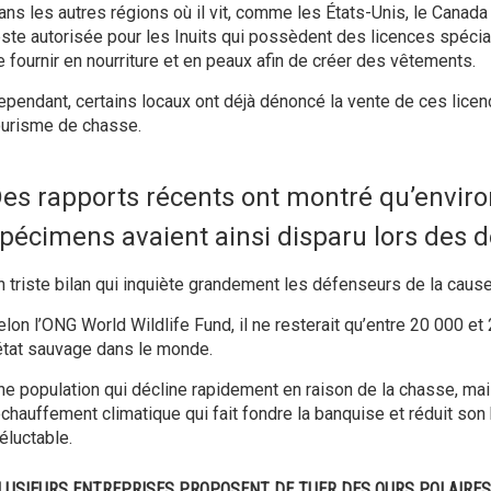
ans les autres régions où il vit, comme les États-Unis, le Canada
este autorisée pour les Inuits qui possèdent des licences spécia
e fournir en nourriture et en peaux afin de créer des vêtements.
ependant, certains locaux ont déjà dénoncé la vente de ces lice
ourisme de chasse.
es rapports récents ont montré qu’enviro
pécimens avaient ainsi disparu lors des 
n triste bilan qui inquiète grandement les défenseurs de la cause
elon l’ONG World Wildlife Fund, il ne resterait qu’entre 20 000 et
’état sauvage dans le monde.
ne population qui décline rapidement en raison de la chasse, ma
échauffement climatique qui fait fondre la banquise et réduit son
éluctable.
LUSIEURS ENTREPRISES PROPOSENT DE TUER DES OURS POLAIRES