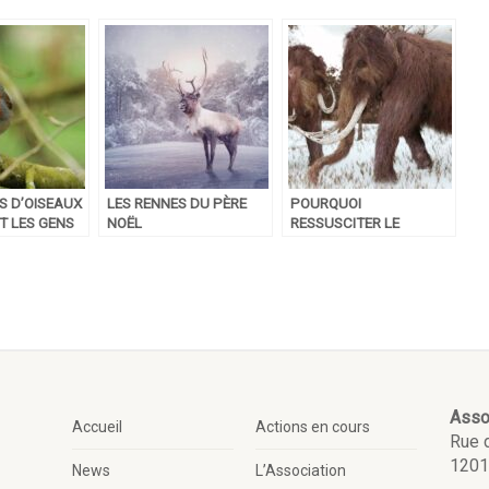
S D’OISEAUX
LES RENNES DU PÈRE
POURQUOI
T LES GENS
NOËL
RESSUSCITER LE
EUX ET C’EST
MAMMOUTH LAINEUX
 QUI LE DIT
POURRAIT LUTTER
CONTRE LE
RÉCHAUFFEMENT
CLIMATIQUE ?
Asso
Accueil
Actions en cours
Rue 
1201
News
L’Association