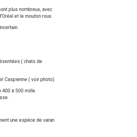
sont plus nombreux, avec
 d’Oréal et le mouton roux.
ncertain.
résentées ( chats de
 Caspienne ( voir photo).
n 400 à 500 mille
sse.
mment une espèce de varan