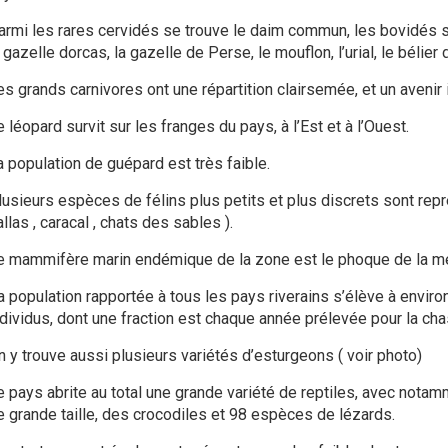
armi les rares cervidés se trouve le daim commun, les bovidés 
 gazelle dorcas, la gazelle de Perse, le mouflon, l’urial, le bélier
es grands carnivores ont une répartition clairsemée, et un avenir i
 léopard survit sur les franges du pays, à l’Est et à l’Ouest.
a population de guépard est très faible.
lusieurs espèces de félins plus petits et plus discrets sont rep
llas , caracal , chats des sables ).
e mammifère marin endémique de la zone est le phoque de la mer
a population rapportée à tous les pays riverains s’élève à enviro
ndividus, dont une fraction est chaque année prélevée pour la cha
n y trouve aussi plusieurs variétés d’esturgeons ( voir photo)
e pays abrite au total une grande variété de reptiles, avec nota
e grande taille, des crocodiles et 98 espèces de lézards.