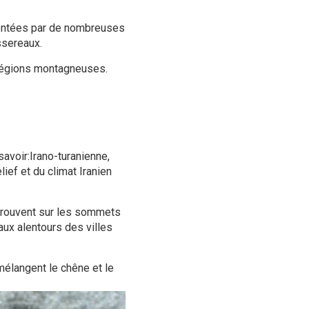
ésentées par de nombreuses
ssereaux.
 régions montagneuses.
avoir:Irano-turanienne,
ief et du climat Iranien
trouvent sur les sommets
ux alentours des villes
mélangent le chêne et le