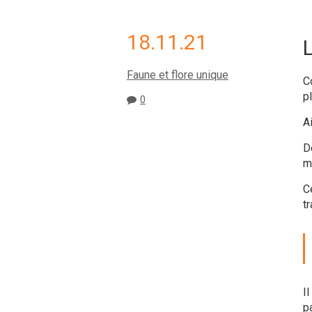
18.11.21
Faune et flore unique
C
p
0
Ai
D
m
C
tr
I
p