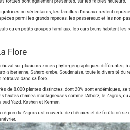
es tortues sont également présentes, sur les faibles hauteurs.
igratrices ou sédentaires, les familles d’oiseaux restent repr
spèces parmi les grands rapaces, les passereaux et les non-pa
euls ou en petits groupes familiaux, les ours bruns habitent les
a Flore
 cheval sur plusieurs zones phyto-géographiques différentes, à s
uro-siberienne, Saharo-arabe, Soudanaise, toute la diversité du rel
e retrouve dans sa flore.
rès de 8.000 plantes distinctes, dont 20% sont endémiques, se 
es hautes chaînes montagneuses comme l’Alborz, le Zagros, ou a
u sud Yazd, Kashan et Kerman.
a région du Zagros est couverte de chênaies et de forêts où se 
enévrier.