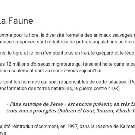
La Faune
omme pour la flore, la diversité formelle des animaux sauvages e
lusieurs espèces sont réduites à de petites populations ou bien 
nsi le tigre et le lion n’existent plus en Iran, le guépard et le léo
es 12 millions d’oiseaux migrateurs qui faisaient halte dans le pa
illion seulement sont au rendez-vous aujourd’hui.
e sont les hommes qui sont responsables de cette situation. (Pe
ansformation des terres naturelles, la guerre contre l’Irak).
« l’âne sauvage de Perse » est encore présent, en très fa
trois zones protégées (Bahran el Gour, Touran, Khosh-Ye
l a été réintroduit récemment, en 1997, dans la réserve de Kalma
ays.