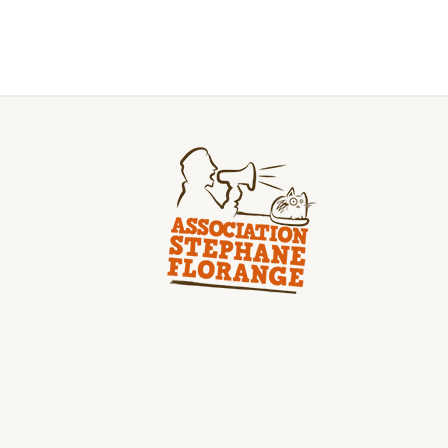
L’EAU, LA 
UNE ENQUÊ