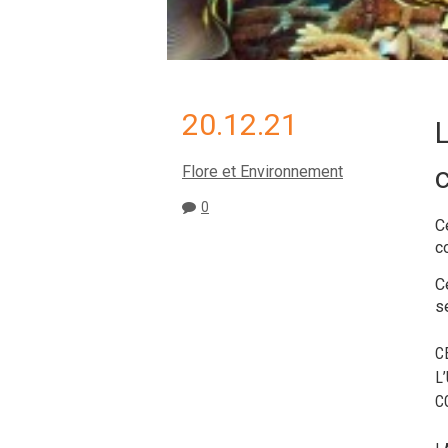
20.12.21
L
c
Flore et Environnement
0
Ce
co
C
s
C
L
C