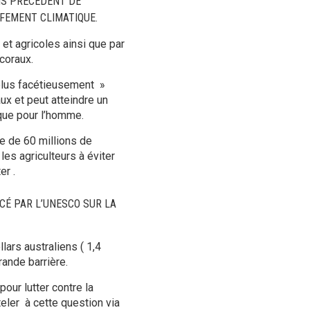
NS PRÉCÉDENT DE
FEMENT CLIMATIQUE.
et agricoles ainsi que par
coraux.
plus facétieusement »
x et peut atteindre un
que pour l’homme.
e de 60 millions de
les agriculteurs à éviter
er .
CÉ PAR L’UNESCO SUR LA
lars australiens ( 1,4
rande barrière.
ur lutter contre la
eler à cette question via