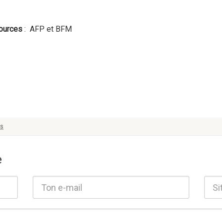
ources
: AFP et BFM
ns
e