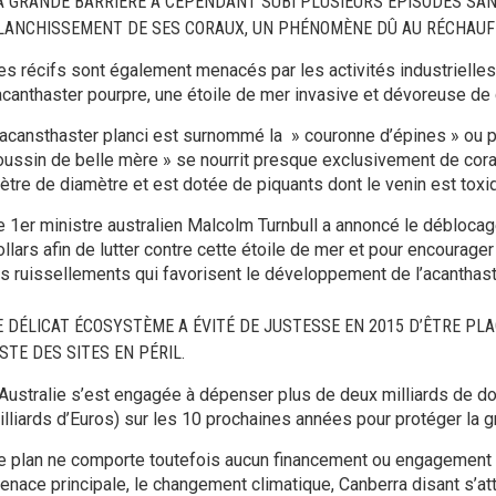
A GRANDE BARRIÈRE A CEPENDANT SUBI PLUSIEURS ÉPISODES SA
LANCHISSEMENT DE SES CORAUX, UN PHÉNOMÈNE DÛ AU RÉCHAUF
es récifs sont également menacés par les activités industrielles 
’acanthaster pourpre, une étoile de mer invasive et dévoreuse de 
’acansthaster planci est surnommé la » couronne d’épines » ou 
oussin de belle mère » se nourrit presque exclusivement de corau
ètre de diamètre et est dotée de piquants dont le venin est toxi
e 1er ministre australien Malcolm Turnbull a annoncé le déblocag
llars afin de lutter contre cette étoile de mer et pour encourager 
es ruissellements qui favorisent le développement de l’acanthast
E DÉLICAT ÉCOSYSTÈME A ÉVITÉ DE JUSTESSE EN 2015 D’ÊTRE PLA
ISTE DES SITES EN PÉRIL.
’Australie s’est engagée à dépenser plus de deux milliards de dol
illiards d’Euros) sur les 10 prochaines années pour protéger la g
e plan ne comporte toutefois aucun financement ou engagement po
enace principale, le changement climatique, Canberra disant s’att