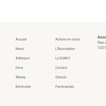
RUSSIE OUVRE
DÉCOUVERTES SOUS LA
TE
GLACE !
Asso
Accueil
Actions en cours
Rue 
1201
News
L’Association
Adhésion
Le DUNEV
Dons
Contact
Wistep
Statuts
Bénévolat
Partenariats