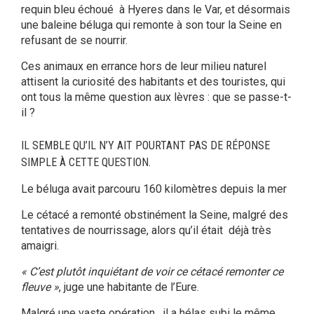
requin bleu échoué à Hyeres dans le Var, et désormais
une baleine béluga qui remonte à son tour la Seine en
refusant de se nourrir.
Ces animaux en errance hors de leur milieu naturel
attisent la curiosité des habitants et des touristes, qui
ont tous la même question aux lèvres : que se passe-t-
il ?
IL SEMBLE QU’IL N’Y AIT POURTANT PAS DE RÉPONSE
SIMPLE À CETTE QUESTION.
Le béluga avait parcouru 160 kilomètres depuis la mer
Le cétacé a remonté obstinément
la Seine, malgré des
tentatives de nourrissage, alors qu’il était déjà très
amaigri.
« C’est plutôt inquiétant de voir ce cétacé remonter ce
fleuve »
, juge une habitante de l’Eure.
Malgré une vaste opération , il a hélas subi le même