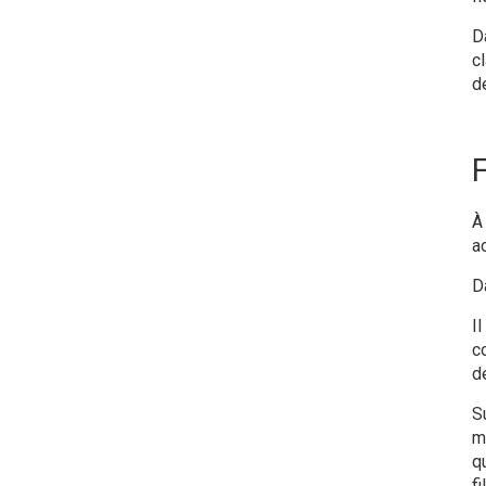
Da
c
d
F
À
ac
D
I
c
d
S
m
q
f