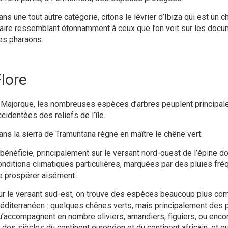
ns une tout autre catégorie, citons le lévrier d’Ibiza
qui est un c
laire ressemblant étonnamment à ceux que l’on voit sur les doc
es pharaons.
lore
 Majorque, les nombreuses espèces d’arbres peuplent principale
cidentées des reliefs de l’île.
ans la sierra de Tramuntana règne en maître le chêne vert.
l bénéficie, principalement sur le versant nord-ouest de l’épine d
onditions climatiques particulières, marquées par des pluies fré
e prospérer aisément.
ur le versant sud-est, on trouve des espèces beaucoup plus 
éditerranéen : quelques chênes verts, mais principalement des p
u’accompagnent en nombre oliviers, amandiers, figuiers, ou enco
il des siècles du continent européen et du continent africain, et 