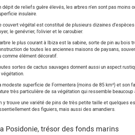
n dépit de reliefs guère élevés, les arbres n’en sont pas moins o
perficie insulaire.
e couvert végétal est constitué de plusieurs dizaines d’espèces 
yer, le genévrier, l’olivier et le caroubier.
arbre le plus courant à Ibiza est la sabine, sorte de pin au bois tr
onstruction de toutes les anciennes maisons de paysans, souve
u comme élément décoratif.
outes sortes de cactus sauvages donnent aussi un aspect rustiq
 végétation.
a modeste superficie de Formentera (moins de 85 km²) et son faib
ature très particulière de sa végétation qui ressemble beaucoup 
n y trouve une variété de pins de très petite taille et quelques es
ssentiellement des figuiers, mais aussi des amandiers.
a Posidonie, trésor des fonds marins