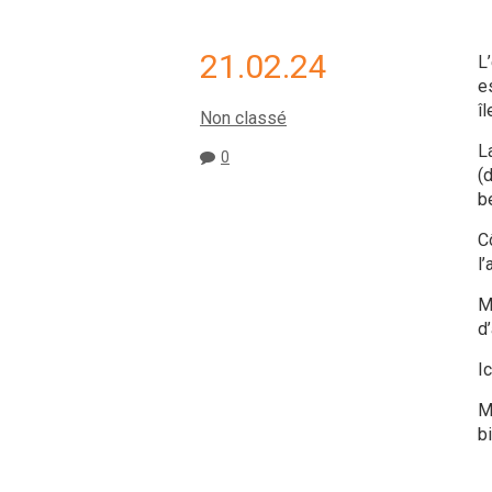
21.02.24
L
e
îl
Non classé
L
0
(
b
C
l
M
d
Ic
M
b