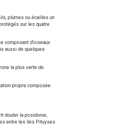
ls, plumes ou écailles un
protégés sur les quatre
 se composant d’oiseaux
ais aussi de quelques
zone la plus verte de
étation propre composée
nt douter la posidonie,
s entre les îles Pituyses.