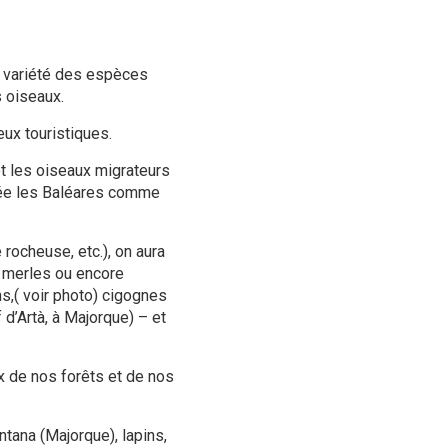
a variété des espèces
 oiseaux.
eux touristiques.
et les oiseaux migrateurs
nnée les Baléares comme
 rocheuse, etc.), on aura
, merles ou encore
s,( voir photo) cigognes
d’Artà, à Majorque) – et
 de nos forêts et de nos
ntana (Majorque), lapins,