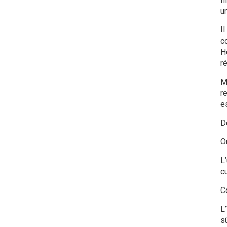
u
I
co
H
r
M
r
e
De
On
L
cu
C
L’
s