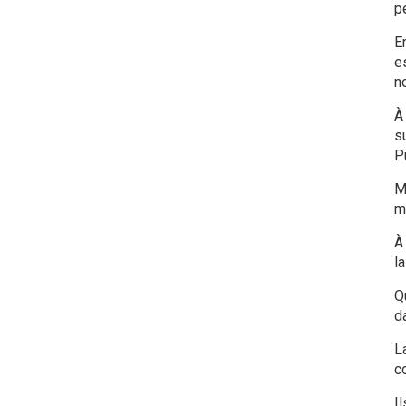
pe
E
e
n
À
su
P
M
m
À
la
Q
d
L
c
I