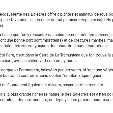
’écosystème des Baléares offre à plantes et animaux de tous poi
space favorable : on recense de fait plusieurs espaces naturels 
es.
a faune que l’on y rencontre est naturellement méditerranéenne,
dont une bonne part sont migrateurs) et de créatures marines, m
estioles terrestres typiques des sous-bois ouest européens.
ôté flore, c’est dans la Serra de La Tramuntana que l’on trouve la 
’archipel, avec le chêne vert comme symbole.
inorque et Formentera, balayées par les vents, offrent une vég
’arbustes et conifères, sans oublier l’emblématique figuier.
i et là poussent également oliviers, amandier et citronniers.
ais la plus grande richesse naturelle des Baléares est à n’en poi
ienfaitrice des profondeurs, se déployant en prairies sous-marine