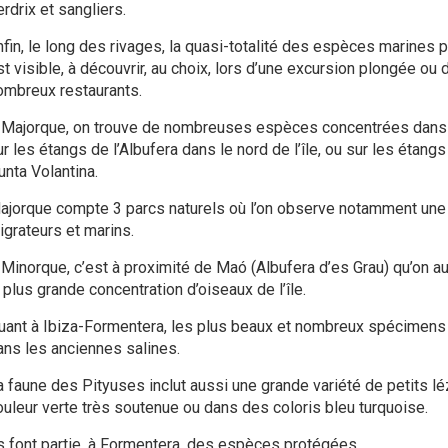
rdrix et sangliers.
nfin, le long des rivages, la quasi-totalité des espèces marines 
st visible, à découvrir, au choix, lors d’une excursion plongée ou
ombreux restaurants.
 Majorque, on trouve de nombreuses espèces concentrées dans l
r les étangs de l’Albufera dans le nord de l’île, ou sur les étang
unta Volantina.
ajorque compte 3 parcs naturels où l’on observe notamment une b
igrateurs et marins.
 Minorque, c’est à proximité de Maó (Albufera d’es Grau) qu’on au
 plus grande concentration d’oiseaux de l’île.
uant à Ibiza-Formentera, les plus beaux et nombreux spécimens 
ans les anciennes salines.
a faune des Pityuses inclut aussi une grande variété de petits l
ouleur verte très soutenue ou dans des coloris bleu turquoise.
ls font partie, à Formentera, des espèces protégées.