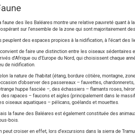
Faune
a faune des îles Baléares montre une relative pauvreté quant à l
rospérant sur l’ensemble de la zone qui sont majoritairement des
s peuplent des espaces propices à la nidification, à l’écart des li
l convient de faire une distinction entre les oiseaux sédentaires 
rrivés d’Afrique ou d’Europe du Nord, qui choisissent chaque a
eu de nidification.
lon la nature de l’habitat (étang, bordure côtière, montagne, zone
’occasion d’observer des passereaux – fauvettes, chardonnerets
’étrange huppe fasciée –, des échassiers – flamants roses, héron
, des rapaces – faucons et aigles (principalement dans le massif 
es oiseaux aquatiques – pélicans, goélands et mouettes.
ais la faune des Baléares est également constituée des animaux
ous-bois.
n peut croiser en effet, lors d’excursions dans la sierra de Tramu