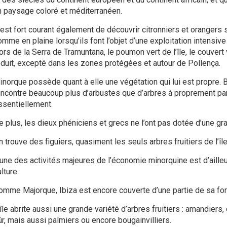
n paysage coloré et méditerranéen.
l est fort courant également de découvrir citronniers et orangers 
mme en plaine lorsqu’ils font l’objet d’une exploitation intensive
ors de la Serra de Tramuntana, le poumon vert de l’île, le couvert
éduit, excepté dans les zones protégées et autour de Pollença.
inorque possède quant à elle une végétation qui lui est propre. B
encontre beaucoup plus d’arbustes que d’arbres à proprement par
ssentiellement.
 plus, les dieux phéniciens et grecs ne l’ont pas dotée d’une gran
 trouve des figuiers, quasiment les seuls arbres fruitiers de l’île
’une des activités majeures de l’économie minorquine est d’ailleu
lture.
omme Majorque, Ibiza est encore couverte d’une partie de sa forê
île abrite aussi une grande variété d’arbres fruitiers : amandiers,
ûr, mais aussi palmiers ou encore bougainvilliers.