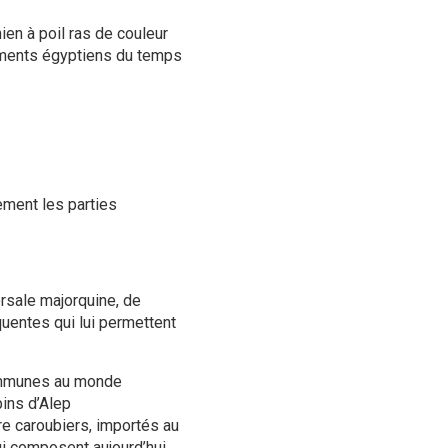
hien à poil ras de couleur
uments égyptiens du temps
ment les parties
orsale majorquine, de
quentes qui lui permettent
communes au monde
ins d’Alep
re caroubiers, importés au
qui composent aujourd’hui