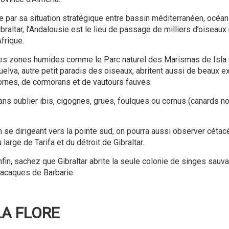
e par sa situation stratégique entre bassin méditerranéen, océan 
ibraltar, l’Andalousie est le lieu de passage de milliers d’oiseaux
Afrique.
es zones humides comme le Parc naturel des Marismas de Isla C
uelva, autre petit paradis des oiseaux, abritent aussi de beaux 
ornes, de cormorans et de vautours fauves.
ans oublier ibis, cigognes, grues, foulques ou cornus (canards n
n se dirigeant vers la pointe sud, on pourra aussi observer cétac
 large de Tarifa et du détroit de Gibraltar.
nfin, sachez que Gibraltar abrite la seule colonie de singes sau
acaques de Barbarie.
LA FLORE