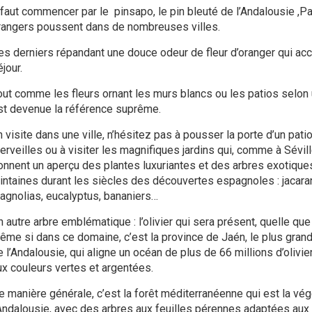
l faut commencer par le pinsapo, le pin bleuté de l’Andalousie ,Pa
rangers poussent dans de nombreuses villes.
es derniers répandant une douce odeur de fleur d’oranger qui a
jour.
out comme les fleurs ornant les murs blancs ou les patios selon u
st devenue la référence suprême.
n visite dans une ville, n’hésitez pas à pousser la porte d’un pat
erveilles ou à visiter les magnifiques jardins qui, comme à Sévil
onnent un aperçu des plantes luxuriantes et des arbres exotiqu
ointaines durant les siècles des découvertes espagnoles : jacara
agnolias, eucalyptus, bananiers…
 autre arbre emblématique : l’olivier qui sera présent, quelle que 
ême si dans ce domaine, c’est la province de Jaén, le plus grand 
 l’Andalousie, qui aligne un océan de plus de 66 millions d’olivie
ux couleurs vertes et argentées.
e manière générale, c’est la forêt méditerranéenne qui est la vég
’Andalousie, avec des arbres aux feuilles pérennes adaptées au