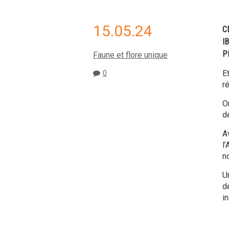
15.05.24
C
I
P
Faune et flore unique
E
0
r
O
d
A
l
n
U
d
i