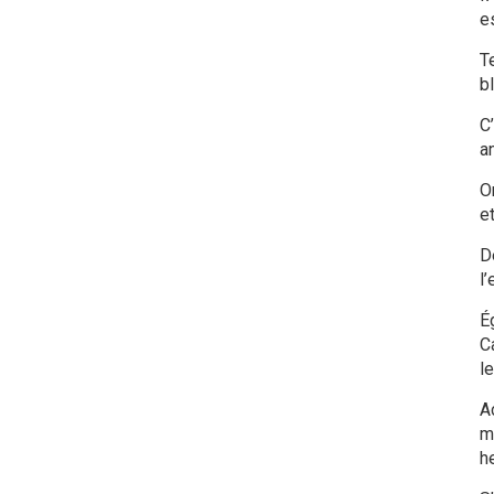
e
T
b
C
a
O
e
De
l
É
C
l
A
m
h