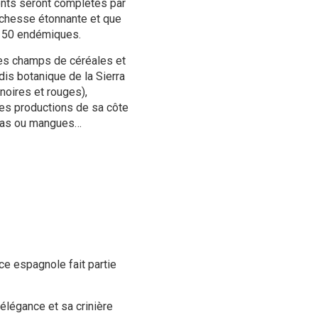
ments seront complétés par
richesse étonnante et que
 150 endémiques.
es champs de céréales et
adis botanique de la Sierra
noires et rouges),
les productions de sa côte
moyas ou mangues…
e espagnole fait partie
élégance et sa crinière