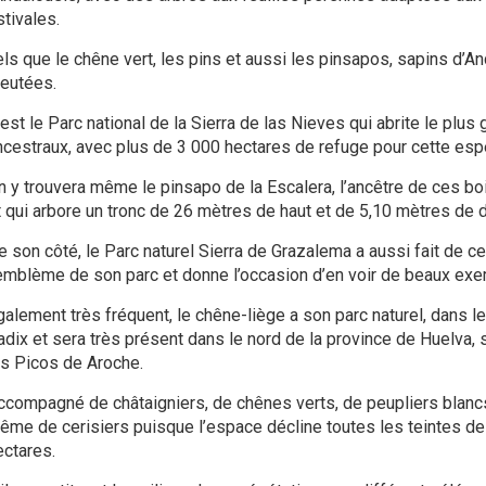
stivales.
els que le chêne vert, les pins et aussi les pinsapos, sapins d’An
leutées.
’est le Parc national de la Sierra de las Nieves qui abrite le plu
ncestraux, avec plus de 3 000 hectares de refuge pour cette es
n y trouvera même le pinsapo de la Escalera, l’ancêtre de ces bo
t qui arbore un tronc de 26 mètres de haut et de 5,10 mètres de 
 son côté, le Parc naturel Sierra de Grazalema a aussi fait de ce 
’emblème de son parc et donne l’occasion d’en voir de beaux ex
galement très fréquent, le chêne-liège a son parc naturel, dans l
adix et sera très présent dans le nord de la province de Huelva, s
es Picos de Aroche.
ccompagné de châtaigniers, de chênes verts, de peupliers blancs,
ême de cerisiers puisque l’espace décline toutes les teintes de
ectares.