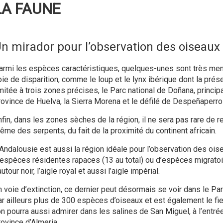
LA FAUNE
n mirador pour l’observation des oiseaux
armi les espèces caractéristiques, quelques-unes sont très men
oie de disparition, comme le loup et le lynx ibérique dont la prés
imitée à trois zones précises, le Parc national de Doñana, princip
rovince de Huelva, la Sierra Morena et le défilé de Despeñaperro
nfin, dans les zones sèches de la région, il ne sera pas rare de 
ême des serpents, du fait de la proximité du continent africain.
’Andalousie est aussi la région idéale pour l’observation des oise
’espèces résidentes rapaces (13 au total) ou d’espèces migrato
utour noir, l’aigle royal et aussi l’aigle impérial.
n voie d’extinction, ce dernier peut désormais se voir dans le Par
ar ailleurs plus de 300 espèces d’oiseaux et est également le fi
’on pourra aussi admirer dans les salines de San Miguel, à l’entr
rovince d’Almeria.