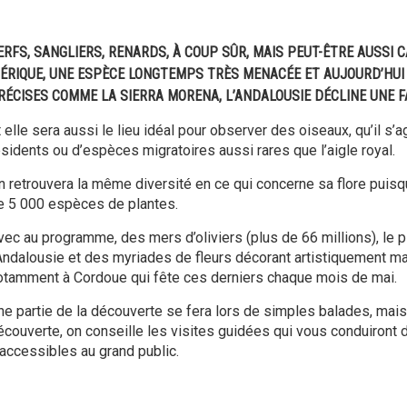
ERFS, SANGLIERS, RENARDS, À COUP SÛR, MAIS PEUT-ÊTRE AUSSI
BÉRIQUE, UNE ESPÈCE LONGTEMPS TRÈS MENACÉE ET AUJOURD’HUI 
RÉCISES COMME LA SIERRA MORENA, L’ANDALOUSIE DÉCLINE UNE FA
t elle sera aussi le lieu idéal pour observer des oiseaux, qu’il s
ésidents ou d’espèces migratoires aussi rares que l’aigle royal.
n retrouvera la même diversité en ce qui concerne sa flore puisq
e 5 000 espèces de plantes.
vec au programme, des mers d’oliviers (plus de 66 millions), le p
’Andalousie et des myriades de fleurs décorant artistiquement ma
otamment à Cordoue qui fête ces derniers chaque mois de mai.
ne partie de la découverte se fera lors de simples balades, mais 
écouverte, on conseille les visites guidées qui vous conduiront
naccessibles au grand public.