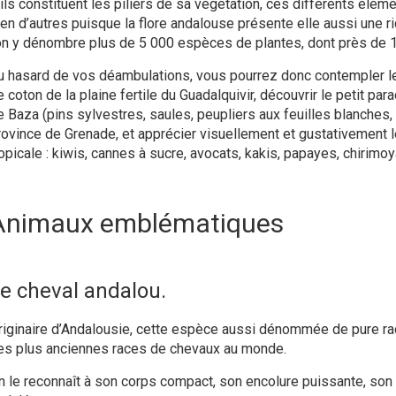
’ils constituent les piliers de sa végétation, ces différents élé
ien d’autres puisque la flore andalouse présente elle aussi une 
’on y dénombre plus de 5 000 espèces de plantes, dont près de
u hasard de vos déambulations, vous pourrez donc contempler l
 coton de la plaine fertile du Guadalquivir, découvrir le petit par
e Baza (pins sylvestres, saules, peupliers aux feuilles blanches, 
rovince de Grenade, et apprécier visuellement et gustativement 
ropicale : kiwis, cannes à sucre, avocats, kakis, papayes, chiri
Animaux emblématiques
e cheval andalou.
riginaire d’Andalousie, cette espèce aussi dénommée de pure rac
es plus anciennes races de chevaux au monde.
n le reconnaît à son corps compact, son encolure puissante, son 