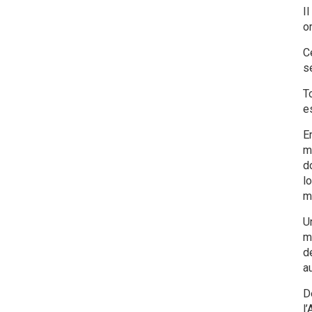
I
o
C
sé
T
e
E
m
d
l
m
Un
m
de
a
D
l