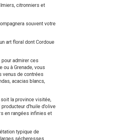
lmiers, citronniers et
ccompagnera souvent votre
n art floral dont Cordoue
io pour admirer ces
le ou à Grenade, vous
es venus de contrées
ndas, acacias blancs,
soit la province visitée,
producteur d’huile d’olive
rs en rangées infinies et
étation typique de
x larges sécheresses