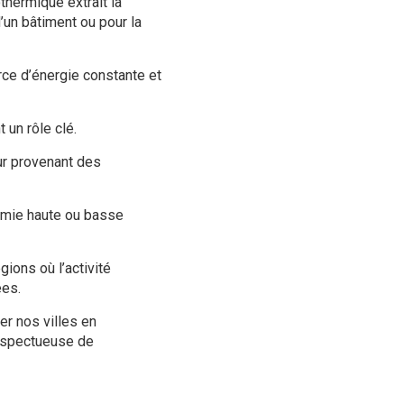
thermique extrait la
d’un bâtiment ou pour la
rce d’énergie constante et
 un rôle clé.
eur provenant des
ermie haute ou basse
ions où l’activité
ées.
r nos villes en
respectueuse de