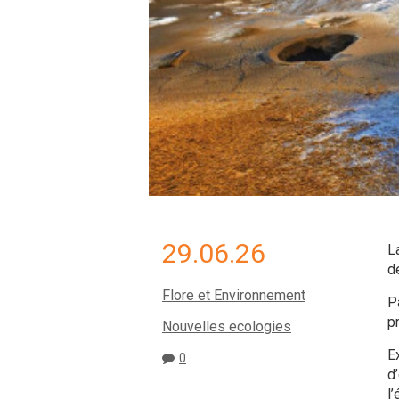
29.06.26
L
d
Flore et Environnement
P
p
Nouvelles ecologies
E
0
d
l