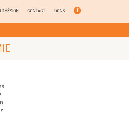
ADHÉSION
CONTACT
DONS
FACEBOOK
IE
as
e
on
es
n