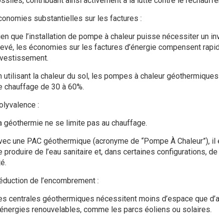
ossiles, contribuant ainsi activement à la lutte contre le réchauff
conomies substantielles sur les factures :
ien que l’installation de pompe à chaleur puisse nécessiter un in
levé, les économies sur les factures d’énergie compensent rapi
nvestissement.
n utilisant la chaleur du sol, les pompes à chaleur géothermiques
e chauffage de 30 à 60%.
olyvalence :
a géothermie ne se limite pas au chauffage.
vec une PAC géothermique (acronyme de “Pompe À Chaleur”), il 
e produire de l’eau sanitaire et, dans certaines configurations, de
é.
éduction de l’encombrement :
es centrales géothermiques nécessitent moins d’espace que d’au
’énergies renouvelables, comme les parcs éoliens ou solaires.