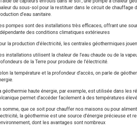
 l’aide de capteurs enfouis dans le sol , une pompe à chaleur géo
haleur du sous-sol pour la restituer dans le circuit de chauffage 
oduction d’eau sanitaire.
es pompes sont des installations très efficaces, offrant une sou
ndépendante des conditions climatiques extérieures
ur la production d’électricité, les centrales géothermiques jouent
es installations utilisent la chaleur de l’eau chaude ou de la vap
ofondeurs de la Terre pour produire de l’électricité.
elon la température et la profondeur d’accès, on parle de géoth
nergie.
a géothermie haute énergie, par exemple, est utilisée dans les rég
olcanique permet d’accéder facilement à des températures élev
n somme, que ce soit pour chauffer nos maisons ou pour alimente
lectricité, la géothermie est une source d’énergie précieuse et 
’environnement, dont les avantages sont nombreux