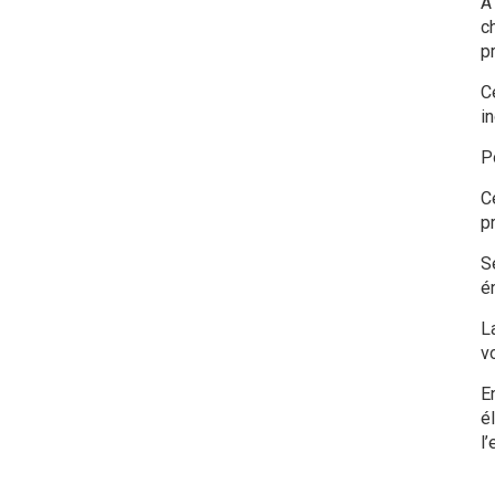
À
c
pr
C
i
Po
C
pr
S
é
L
v
E
é
l