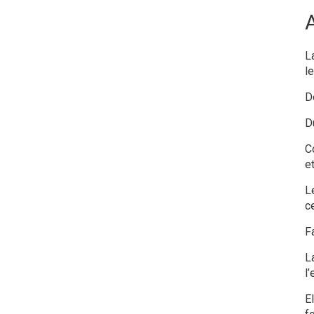
L
l
D
Du
C
e
L
ce
F
L
l
E