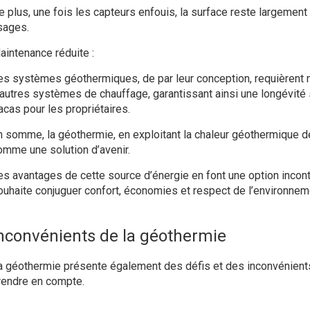
e plus, une fois les capteurs enfouis, la surface reste largement
sages.
aintenance réduite :
es systèmes géothermiques, de par leur conception, requièrent 
’autres systèmes de chauffage, garantissant ainsi une longévité
acas pour les propriétaires.
n somme, la géothermie, en exploitant la chaleur géothermique de
omme une solution d’avenir.
es avantages de cette source d’énergie en font une option incon
ouhaite conjuguer confort, économies et respect de l’environnem
nconvénients de la géothermie
a géothermie présente également des défis et des inconvénients 
rendre en compte.