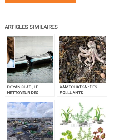
BOYAN SLAT , LE
KAMTCHATKA : DES
NETTOYEUR DES
POLLUANTS
OCÉANS
RETROUVÉS DANS
L’EAU, LA RUSSIE OUVRE
UNE ENQUÊTE