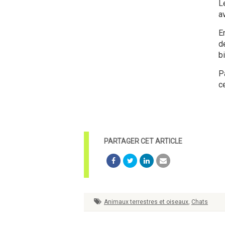
L
a
En
d
b
P
ce
Animaux terrestres et oiseaux
,
Chats