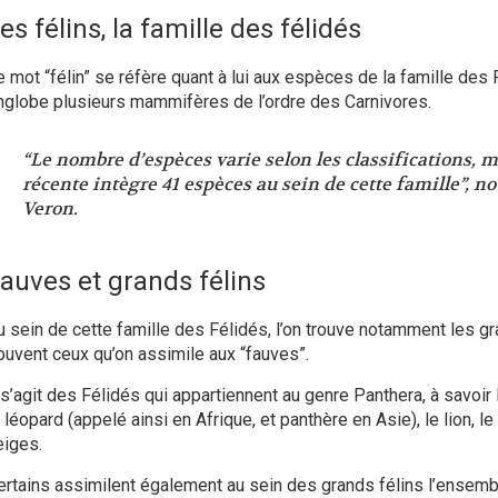
es félins, la famille des félidés
e mot “félin” se réfère quant à lui aux espèces de la famille des 
nglobe plusieurs mammifères de l’ordre des Carnivores.
“Le nombre d’espèces varie selon les classifications, ma
récente intègre 41 espèces au sein de cette famille”
, n
Veron.
auves et grands félins
u sein de cette famille des Félidés, l’on trouve notamment les gra
ouvent ceux qu’on assimile aux “fauves”.
l s’agit des Félidés qui appartiennent au genre Panthera, à savoir
e
léopard
(appelé ainsi en Afrique, et panthère en Asie), le
lion
, le
eiges
.
ertains assimilent également au sein des grands félins l’ensemb