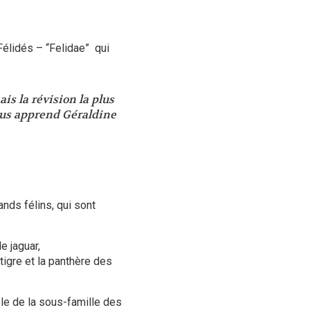
Félidés – “Felidae” qui
is la révision la plus
ous apprend Géraldine
nds félins, qui sont
 le
jaguar
,
tigre
et la
panthère des
le de la sous-famille des