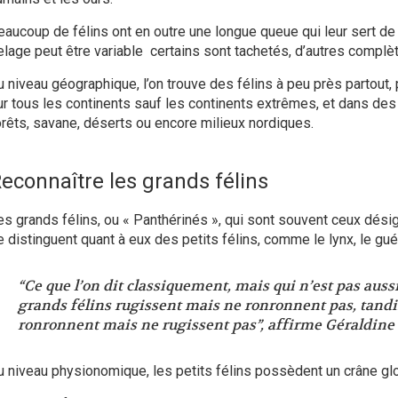
eaucoup de félins ont en outre une longue queue qui leur sert de 
elage peut être variable certains sont tachetés, d’autres complè
u niveau géographique, l’on trouve des félins à peu près partout, 
ur tous les continents sauf les continents extrêmes, et dans des
orêts, savane, déserts ou encore milieux nordiques.
econnaître les grands félins
es grands félins, ou « Panthérinés », qui sont souvent ceux désig
e distinguent quant à eux des petits félins, comme le lynx, le g
“Ce que l’on dit classiquement, mais qui n’est pas aussi
grands félins rugissent mais ne ronronnent pas, tandis 
ronronnent mais ne rugissent pas”
, affirme Géraldine
u niveau physionomique, les petits félins possèdent un crâne glo