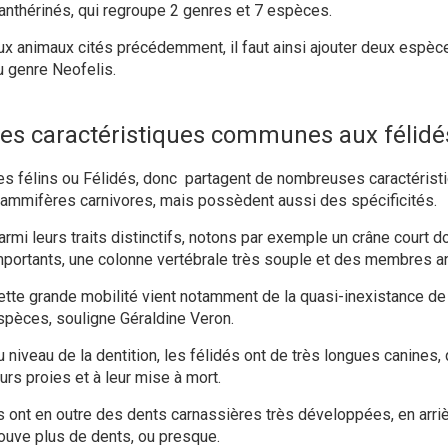
anthérinés, qui regroupe 2 genres et 7 espèces.
ux animaux cités précédemment, il faut ainsi ajouter deux espèc
u genre Neofelis.
es caractéristiques communes aux félidé
es félins ou Félidés, donc partagent de nombreuses caractérist
ammifères carnivores, mais possèdent aussi des spécificités.
armi leurs traits distinctifs, notons par exemple un crâne court 
mportants, une colonne vertébrale très souple et des membres an
ette grande mobilité vient notamment de la quasi-inexistance de 
spèces, souligne Géraldine Veron.
u niveau de la dentition, les félidés ont de très longues canines, 
urs proies et à leur mise à mort.
ls ont en outre des dents carnassières très développées, en arriè
rouve plus de dents, ou presque.