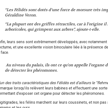
“Les Félidés sont dotés d’une force de morsure très im
Géraldine Veron.
“La plupart ont des griffes rétractiles, car à l’origine i
arboricoles, qui grimpent aux arbres”
, ajoute-t-elle.
nfin, leurs sens sont extrêmement développés, avec notamment 
octurne, et une excellente vision binoculaire liée à la présence de
 face.
Au niveau du palais, ils ont ce qu’on appelle l’organe 
de détecter les phéromones.
un des traits caractéristiques des Félidés est d’ailleurs le “flehm
emarque lorsqu’ils relèvent leurs babines et effectuent une sorte
ermettant d’exposer cet organe pour détecter les phéromones.
igitigrades, les félins marchent sur leurs coussinets, et non pas
umains et les ours.