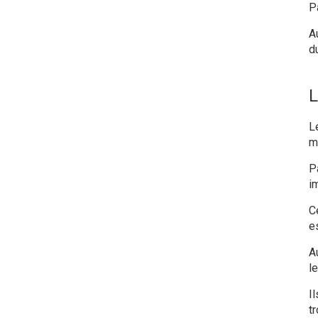
P
A
d
L
L
m
P
i
C
e
A
le
I
t