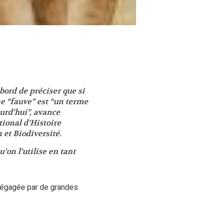
abord de préciser que si
e “
fauve
” est
“un terme
urd’hui”
, avance
ional d’Histoire
 et Biodiversité.
u’on l’utilise en tant
 dégagée par de grandes