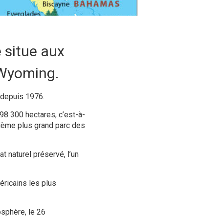
 situe aux
 Wyoming.
depuis
1976
.
98 300 hectares, c’est-à-
xième plus grand parc des
t naturel préservé, l’un
éricains les plus
osphère, le 26