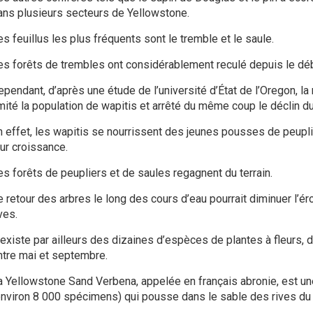
ans plusieurs secteurs de Yellowstone.
s feuillus les plus fréquents sont le tremble et le saule.
es forêts de trembles ont considérablement reculé depuis le dé
ependant, d’après une étude de l’université d’État de l’Oregon, la
imité la population de
wapitis
et arrêté du même coup le déclin du
n effet, les
wapitis
se nourrissent des jeunes pousses de peupli
eur croissance.
es forêts de peupliers et de saules regagnent du terrain.
e retour des arbres le long des cours d’eau pourrait diminuer l’ér
ves.
l existe par ailleurs des dizaines d’espèces de plantes à fleurs, d
ntre mai et septembre.
a Yellowstone Sand Verbena, appelée en français abronie, est une 
environ 8 000 spécimens) qui pousse dans le sable des rives du