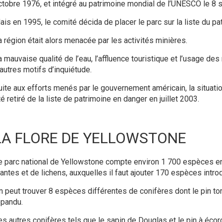
ctobre
1976
, et intégré au patrimoine mondial de l’UNESCO le 
ais en
1995
, le comité décida de placer le parc sur la liste du pa
a région était alors menacée par les activités minières.
a mauvaise qualité de l’eau, l’affluence touristique et l’usage de
’autres motifs d’inquiétude.
uite aux efforts menés par le gouvernement américain, la situation
é retiré de la liste de patrimoine en danger en juillet
2003
.
LA FLORE DE YELLOWSTONE
e parc national de Yellowstone compte environ 1 700 espèces e
lantes et de lichens, auxquelles il faut ajouter 170 espèces introd
n peut trouver 8 espèces différentes de conifères dont le pin t
épandu.
es autres conifères tels que le sapin de Douglas et le pin à éco