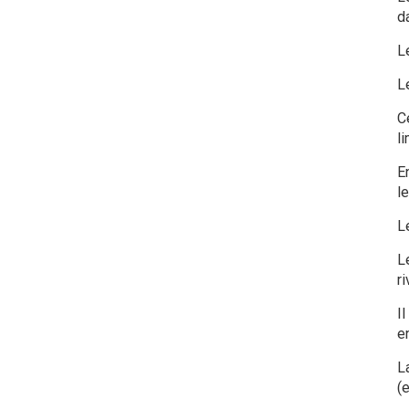
d
Le
L
C
l
E
l
L
L
ri
I
e
L
(