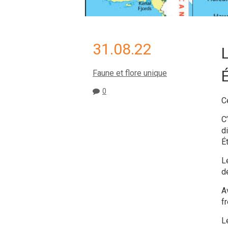
31.08.22
Faune et flore unique
0
C
C
d
É
L
d
A
f
L