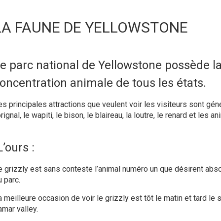
LA FAUNE DE YELLOWSTONE
e parc national de Yellowstone possède l
oncentration animale de tous les états.
es principales attractions que veulent voir les visiteurs sont gén
rignal
, le
wapiti
, le
bison
, le
blaireau
, la
loutre
, le
renard
et les
an
L’ours :
e
grizzly
est sans conteste l’animal numéro un que désirent absol
 parc.
a meilleure occasion de voir le
grizzly
est tôt le matin et tard le
amar valley.