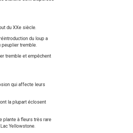
but du
XXe siècle
.
 réintroduction du
loup
a
 peuplier tremble
.
er tremble et empêchent
osion qui affecte leurs
ont la plupart éclosent
plante à fleurs très rare
 Lac Yellowstone.