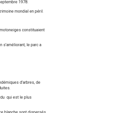
8 septembre
1978
.
trimoine mondial en péril.
s motoneiges constituaient
 s’améliorant, le parc a
ndémiques d’arbres, de
uites.
ordu
qui est le plus
rce blanche sont dispersés