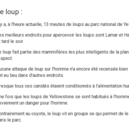
e loup :
 y a, à l’heure actuelle, 13
meutes
de
loups
au parc national de Ye
es meilleurs endroits pour apercevoir les
loups
sont Lamar et Hay
 tard le soir.
e
loup
fait partie des
mammifères
les plus intelligents de la pla
espect.
ucune attaque de
loup
sur l’homme n’a encore été recensée bien
t eu lieu dans d’autres endroits.
resque tous ces
canidés
étaient conditionnés à l’alimentation h
ne fois que les
loups
de Yellowstone se sont habitués à l’homme et
eviennent un danger pour l’homme.
ontrairement au
coyote
, le
loup
vit en groupe se qui permet de le
ans le parc.