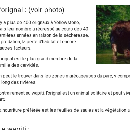
’orignal : (voir photo)
l y a plus de 400
orignaux
à Yellowstone,
ais leur nombre a régressé au cours des 40
ernières années en raison de la sécheresse,
 prédation, la perte d’habitat et encore
autres facteurs.
orignal
est le plus grand membre de la
amille des
cervidés
.
n peut le trouver dans les zones marécageuses du parc, y compris
 long des rivières.
ontrairement au
wapiti
, l’
orignal
est un animal solitaire et peut viv
rc.
a nourriture préférée est les feuilles de saules et la végétation 
Le wapiti :