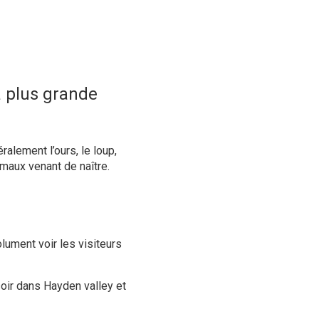
a plus grande
éralement l’
ours
, le
loup
,
imaux
venant de naître.
ument voir les visiteurs
 soir dans Hayden valley et