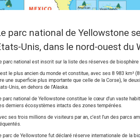
Le
parc national de Yellowstone
se
États-Unis, dans le nord-ouest du
e
parc national
est inscrit sur la liste des
réserves de biosphère
’est le plus ancien du monde et constitue, avec ses 8 983 km² (8
ire une superficie plus importante que celle de la Corse), le deu
tats-Unis, en dehors de l’Alaska.
e
parc national de Yellowstone
constitue le cœur d’un vaste habita
es derniers
écosystèmes
intacts des zones tempérées.
vec ses trois millions de visiteurs par an, c’est l’un des parcs am
réquentés.
e parc de Yellowstone fut déclaré réserve internationale de la bi