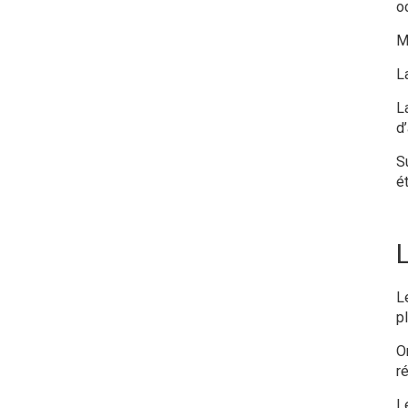
o
M
L
L
d
S
ét
L
p
O
r
L