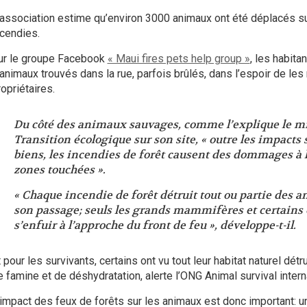
’association estime qu’environ 3000 animaux ont été déplacés
su
ncendies.
ur le groupe Facebook
« Maui fires pets help group »
, les habita
’animaux trouvés dans la rue, parfois brûlés, dans l’espoir de les 
opriétaires.
Du côté des animaux sauvages, comme l’explique le mi
Transition écologique
sur son site
, « outre les impacts 
biens, les incendies de forêt causent des dommages à la
zones touchées ».
«
Chaque incendie de forêt détruit tout ou partie des 
son passage; seuls les grands mammifères et certains 
s’enfuir à l’approche du front de feu », développe-t-il.
 pour les survivants, certains ont vu tout leur habitat naturel détru
e famine et de déshydratation,
alerte
l’ONG Animal survival intern
’impact des feux de forêts sur les animaux est donc important:
u