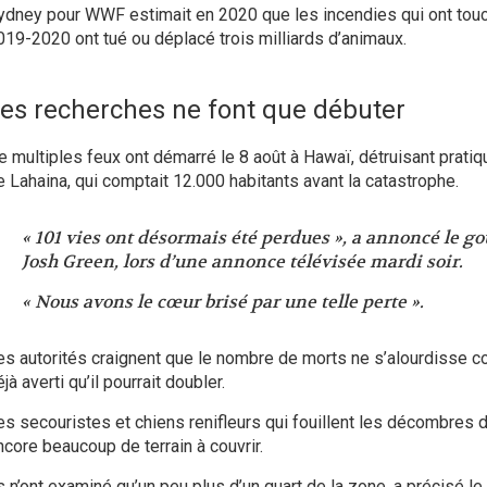
ydney pour WWF estimait en 2020 que les incendies qui ont touch
019-2020 ont tué ou déplacé trois milliards d’animaux.
es recherches ne font que débuter
e
multiples feux ont démarré le 8 août à Hawaï
, détruisant pratiq
e Lahaina, qui comptait 12.000 habitants avant la catastrophe.
« 101 vies ont désormais été perdues », a annoncé le go
Josh Green, lors d’une annonce télévisée mardi soir.
« Nous avons le cœur brisé par une telle perte ».
es autorités craignent que le nombre de morts ne s’alourdisse 
jà averti qu’il pourrait doubler
.
es secouristes et chiens renifleurs qui fouillent les décombres de
ncore beaucoup de terrain à couvrir.
ls n’ont examiné qu’un peu plus d’un quart de la zone, a précisé le