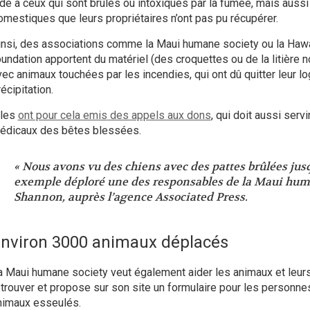
ide à ceux qui
sont brûlés ou intoxiqués par la fumée
, mais aussi
omestiques que leurs propriétaires n’ont pas pu récupérer.
insi, des associations comme la Maui humane society ou la Hawa
oundation apportent du matériel (des croquettes ou de la litière 
vec animaux touchées par les incendies, qui ont dû quitter leur l
écipitation.
lles
ont pour cela emis
des appels aux dons
, qui doit aussi servi
édicaux des bêtes blessées.
« Nous avons vu des chiens avec des pattes brûlées jusqu
exemple déploré une des responsables de la Maui huma
Shannon, auprès l’agence
Associated
Press
.
nviron 3000 animaux déplacés
a Maui humane society veut également aider les animaux et leurs
etrouver et propose sur son site
un formulaire
pour les personnes
nimaux esseulés.