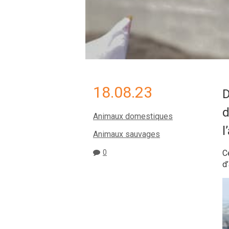
18.08.23
D
d
Animaux domestiques
l
Animaux sauvages
C
0
d