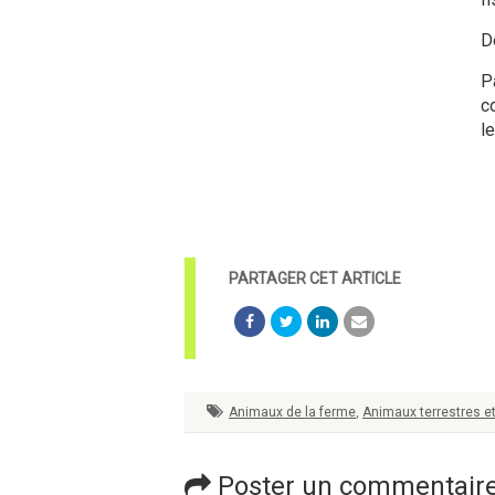
D
P
c
l
Animaux de la ferme
,
Animaux terrestres e
Poster un commentair