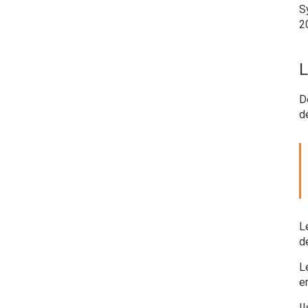
S
2
L
D
d
L
dé
L
e
I