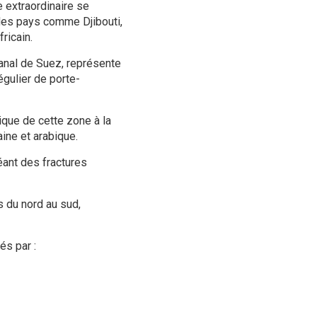
 extraordinaire se
 des pays comme Djibouti,
ricain.
canal de Suez, représente
gulier de porte-
ique de cette zone à la
ine et arabique.
éant des fractures
s du nord au sud,
s par :