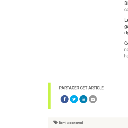
B
c
L
g
d
C
n
h
Environnement