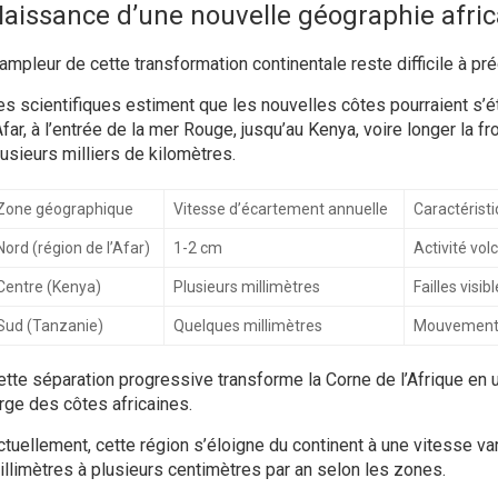
aissance d’une nouvelle géographie afric
’ampleur de cette transformation continentale reste difficile à pré
es scientifiques estiment que les nouvelles côtes pourraient s’é
Afar, à l’entrée de la mer Rouge, jusqu’au Kenya, voire longer la f
lusieurs milliers de kilomètres.
Zone géographique
Vitesse d’écartement annuelle
Caractérist
Nord (région de l’Afar)
1-2 cm
Activité vol
Centre (Kenya)
Plusieurs millimètres
Failles visibl
Sud (Tanzanie)
Quelques millimètres
Mouvements 
ette séparation progressive transforme la Corne de l’Afrique en 
arge des côtes africaines.
ctuellement, cette région s’éloigne du continent à une vitesse va
illimètres à plusieurs centimètres par an selon les zones.