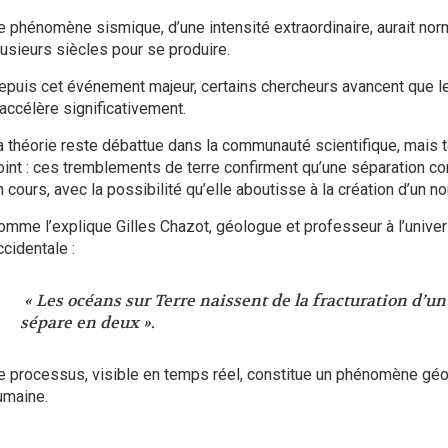
e phénomène sismique, d’une intensité extraordinaire, aurait no
lusieurs siècles pour se produire.
epuis cet événement majeur, certains chercheurs avancent que l
’accélère significativement.
a théorie reste débattue dans la communauté scientifique, mais t
oint : ces tremblements de terre confirment qu’une séparation con
 cours, avec la possibilité qu’elle aboutisse à la création d’un n
omme l’explique Gilles Chazot, géologue et professeur à l’unive
ccidentale :
« Les océans sur Terre naissent de la fracturation d’un
sépare en deux ».
e processus, visible en temps réel, constitue un phénomène géol
umaine.