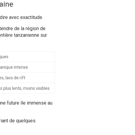
aine
dire avec exactitude.
tendre de la région de
rontière tanzanienne sur
iques
canique intense
es, lacs de rift
plus lents, moins visibles
une future île immense au
riant de quelques