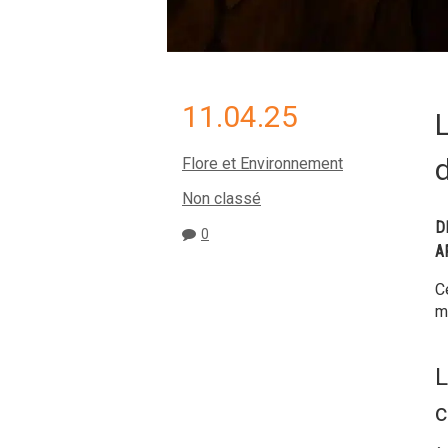
11.04.25
L
d
Flore et Environnement
Non classé
D
0
A
C
m
L
c