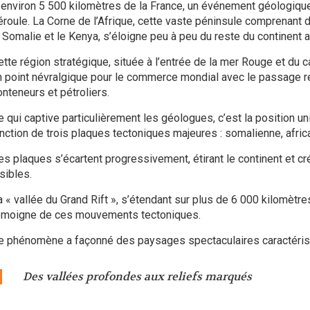
 environ 5 500 kilomètres de la France, un événement géologique
éroule. La Corne de l’Afrique, cette vaste péninsule comprenant
a Somalie et le Kenya, s’éloigne peu à peu du reste du continent af
ette région stratégique, située à l’entrée de la mer Rouge et du 
n point névralgique pour le commerce mondial avec le passage ré
onteneurs et pétroliers.
e qui captive particulièrement les géologues, c’est la position un
onction de trois plaques tectoniques majeures : somalienne, africa
es plaques s’écartent progressivement, étirant le continent et cr
sibles.
a « vallée du Grand Rift », s’étendant sur plus de 6 000 kilomètre
émoigne de ces mouvements tectoniques.
e phénomène a façonné des paysages spectaculaires caractérisé
Des vallées profondes aux reliefs marqués