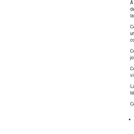
À
d
l
C
u
c
C
j
C
vi
L
t
C