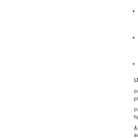
L
P
p
P
h
À 
a